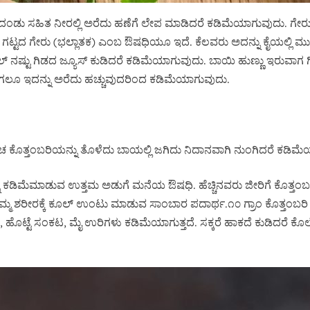
ಡು ಸಹಿತ ನೀರಲ್ಲಿ ಅರೆದು ಹಣೆಗೆ ಲೇಪ ಮಾಡಿದರೆ ಕಡಿಮೆಯಾಗುವುದು. ಗೇರು
ೆ ಗಟ್ಟದ ಗೇರು (ಭಲ್ಲಾತಕ) ಎಂಬ ಔಷಧಿಯೂ ಇದೆ. ಕೆಲವರು ಅದನ್ನು ಕೈಯಲ್ಲಿ ಮುಟ್
ಎಲ್ ನಷ್ಟು ಗಿಡದ ಜ್ಯೂಸ್ ಕುಡಿದರೆ ಕಡಿಮೆಯಾಗುವುದು. ಬಾಯಿ ಹುಣ್ಣು ಇರುವಾಗ ಗ
ುವಾಗಲೂ ಇದನ್ನು ಅರೆದು ಹಚ್ಚುವುದರಿಂದ ಕಡಿಮೆಯಾಗುವುದು.
ತ್ತಂಬರಿಯನ್ನು ತೊಳೆದು ಬಾಯಲ್ಲಿ ಜಗಿದು ನಿದಾನವಾಗಿ ನುಂಗಿದರೆ ಕಡಿಮೆಯಾ
ಮೆಮಾಡುವ ಉತ್ತಮ ಅಡುಗೆ ಮನೆಯ ಔಷಧಿ. ಹೆಚ್ಚಿನವರು ಜೀರಿಗೆ ಕೊತ್ತಂಬರಿ ಕ
ನಮ್ಮ ಶರೀರಕ್ಕೆ ಕೂಲ್ ಉಂಟು ಮಾಡುವ ಸಾಂಬಾರ ಪದಾರ್ಥ.೧೦ ಗ್ರಾಂ ಕೊತ್ತಂಬರಿ ಪುಡಿ
, ಹೊಟ್ಟೆ ಸಂಕಟ, ಮೈ ಉರಿಗಳು ಕಡಿಮೆಯಾಗುತ್ತದೆ. ಸಕ್ಕರೆ ಹಾಕದೆ ಕುಡಿದರೆ ಕೊಲೆಸ್