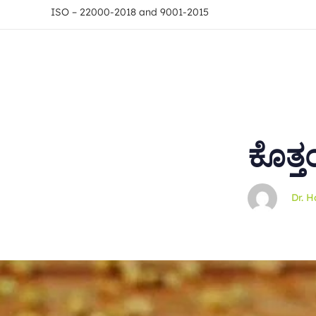
ISO – 22000-2018 and 9001-2015
Home
About
Ayurveda 
Author
Published
on:
ಕೊತ್ತ
Dr. H