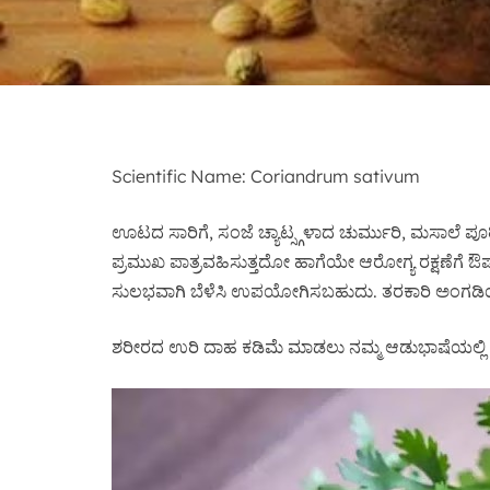
Scientific Name: Coriandrum sativum
ಊಟದ ಸಾರಿಗೆ, ಸಂಜೆ ಚ್ಯಾಟ್ಸ್ಗಳಾದ ಚುರ್ಮುರಿ, ಮಸಾಲೆ ಪೂರಿ
ಪ್ರಮುಖ ಪಾತ್ರವಹಿಸುತ್ತದೋ ಹಾಗೆಯೇ ಆರೋಗ್ಯ ರಕ್ಷಣೆಗೆ ಔಷಧ
ಸುಲಭವಾಗಿ ಬೆಳೆಸಿ ಉಪಯೋಗಿಸಬಹುದು. ತರಕಾರಿ ಅಂಗಡಿಯಲ್ಲಿ ಅ
ಶರೀರದ ಉರಿ ದಾಹ ಕಡಿಮೆ ಮಾಡಲು ನಮ್ಮ ಆಡುಭಾಷೆಯಲ್ಲಿ ಹೇ