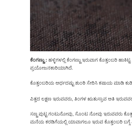
ಕೆಂಗಣ್ಣು :
ಹಳ್ಳಿಗಳಲ್ಲಿ ಕೆಂಗಣ್ಣು ಇರುವಾಗ ಕೊತ್ತಂಬರಿ ಹಾಕಿಟ್ಟ 
ಪ್ರಯೋಜನಕಾರಿಯಾಗಿದೆ.
ಕೊತ್ತಂಬರಿಯ ಅರ್ಧದಷ್ಟು ಶುಂಠಿ ಸೇರಿಸಿ ಕಷಾಯ ಮಾಡಿ ಕುಡಿದರ
ಪಿತ್ತದ ಲಕ್ಷಣ ಇರುವವರು, ತಿಂಗಳ ಋತುಸ್ರಾವ ಅತಿ ಇರುವವ
ಸಣ್ಣ ಪುಟ್ಟ ಗಂಟುನೋವು, ಸೊಂಟ ನೋವು ಇರುವವರು ಕೊತ್ತಂಬರ
ಮನೆಯ ಕರಡಿಗೆಯಲ್ಲಿ ಯಾವಾಗಲೂ ಇರುವ ಕೊತ್ತಂಬರಿ ಬಗ್ಗೆ 