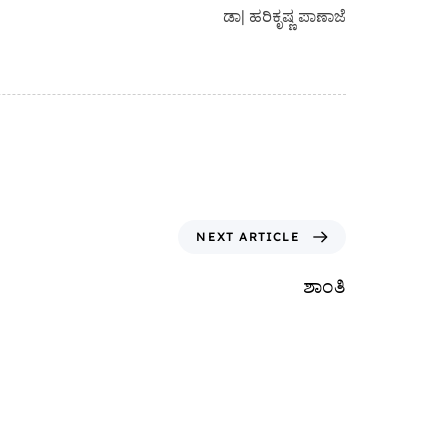
ಡಾ| ಹರಿಕೃಷ್ಣ ಪಾಣಾಜೆ
NEXT ARTICLE
ಶಾಂತಿ