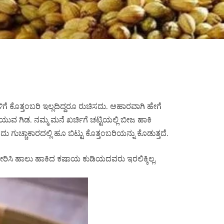
ಗೆ ಕೊತ್ತಂಬರಿ ಇಲ್ಲದಿದ್ದರೂ ರುಚಿಸದು. ಆಹಾರವಾಗಿ ಹೇಗೆ
ುವ ಗಿಡ. ನಮ್ಮ ಮನೆ ಖರ್ಚಿಗೆ ಚಟ್ಟಿಯಲ್ಲಿ ಬೀಜ ಹಾಕಿ
ಚ್ಚಾಕಾರದಲ್ಲಿ ಹೂ ಬಿಟ್ಟು ಕೊತ್ತಂಬರಿಯನ್ನು ಕೊಡುತ್ತದೆ.
ಿಸಿ ಹಾಲು ಹಾಕಿದ ಕಷಾಯ ಕುಡಿಯದವರು ಇರಲಿಕ್ಕಿಲ್ಲ.