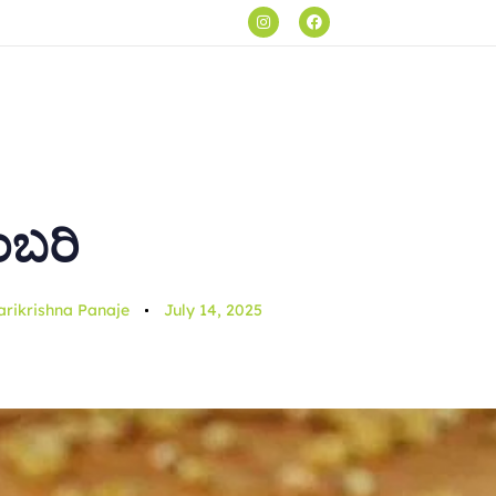
& You
Kalopasana
News & Blog
Niramaya
SDP Cl
ಂಬರಿ
arikrishna Panaje
July 14, 2025