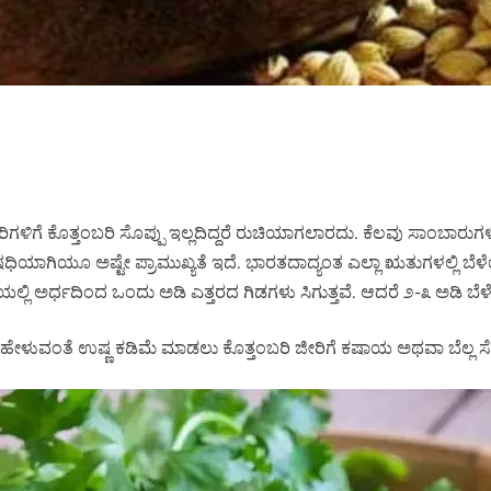
ಗಳಿಗೆ ಕೊತ್ತಂಬರಿ ಸೊಪ್ಪು ಇಲ್ಲದಿದ್ದರೆ ರುಚಿಯಾಗಲಾರದು. ಕೆಲವು ಸಾಂಬಾರುಗಳಿ
ಿಯಾಗಿಯೂ ಅಷ್ಟೇ ಪ್ರಾಮುಖ್ಯತೆ ಇದೆ. ಭಾರತದಾದ್ಯಂತ ಎಲ್ಲಾ ಋತುಗಳಲ್ಲಿ ಬೆಳೆಯ
ರ್ಧದಿಂದ ಒಂದು ಅಡಿ ಎತ್ತರದ ಗಿಡಗಳು ಸಿಗುತ್ತವೆ. ಆದರೆ ೨-೩ ಅಡಿ ಬೆಳೆದು ಗು
ಳುವಂತೆ ಉಷ್ಣ ಕಡಿಮೆ ಮಾಡಲು ಕೊತ್ತಂಬರಿ ಜೀರಿಗೆ ಕಷಾಯ ಅಥವಾ ಬೆಲ್ಲ ಸೇರ