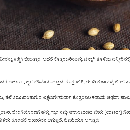
ನೀರನ್ನು ಕಣ್ಣಿಗೆ ಬಿಡುತ್ತಾರೆ. ಆದರೆ ಕೊತ್ತಂಬರಿಯನ್ನು ಚೆನ್ನಾಗಿ ತೊಳೆದು ಪನ್ನೀರಿನಲ್ಲ
ೆ ಅಜೀರ್ಣ, ಜ್ವರ ಕಡಿಮೆಯಾಗುತ್ತದೆ. ಕೊತ್ತಂಬರಿ, ಶುಂಠಿ ಕಷಾಯಕ್ಕೆ ಲಿಂಬೆ ಹು
ರು, ತಲೆ ತಿರುಗಿದಂತಾಗುವ ಲಕ್ಷಣಗಳಿರುವಾಗ ಕೊತ್ತಂಬರಿ ಕಷಾಯ ಅಥವಾ ಹಾಲ
ಿ, ಜೀರಿಗೆಯೊಂದಿಗೆ ಹತ್ತು ಗ್ರಾಂ ನಷ್ಷು ಆಲುಂಬುಡದ ಬೇರು [castor] ಸೇರ
ತಿಳಿದು ಕೊಂಡರೆ ಆಹಾರವೂ ಆಗುತ್ತದೆ, ಔಷಧಿಯೂ ಆಗುತ್ತದೆ